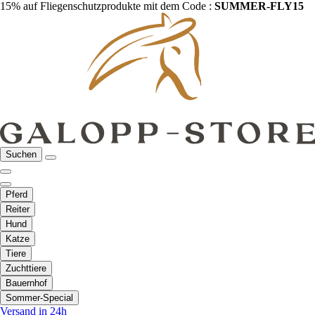
15% auf Fliegenschutzprodukte mit dem Code :
SUMMER-FLY15
Suchen
Pferd
Reiter
Hund
Katze
Tiere
Zuchttiere
Bauernhof
Sommer-Special
Versand in 24h