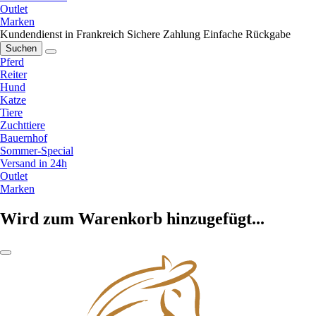
Outlet
Marken
Kundendienst in Frankreich
Sichere Zahlung
Einfache Rückgabe
Suchen
Pferd
Reiter
Hund
Katze
Tiere
Zuchttiere
Bauernhof
Sommer-Special
Versand in 24h
Outlet
Marken
Wird zum Warenkorb hinzugefügt...