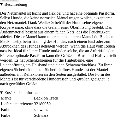
Beschreibung
Der Netzmantel ist leicht und flexibel und hat eine optimale Passform.
Selbst Hunde, die keine normalen Mäntel tragen wollen, akzeptieren
den Netzmantel. Dank Welltex® behält der Hund seine eigene
Körperwärme, ohne dass die Gefahr einer Überhitzung besteht. Das
Außenmaterial besteht aus einem feinen Netz, das die Feuchtigkeit
ableitet. Dieser Mantel kann unter einem anderen Mantel (z. B. einem
Mackintosh), beim Training des Hundes, nach einem Bad oder zum
Abtrocknen des Hundes getragen werden, wenn die Haut vom Regen
nass ist. Ideal für ältere Hunde und/oder solche, die an Arthritis leiden.
Für eine optimale Passform kann die Größe an Brust und Hals verstellt
werden. Es hat Schenkelriemen für die Hinterbeine, eine
Leinenöffnung am Halsband und einen Schwanzdurchlass. Zu Ihrer
eigenen Sicherheit und zur Sicherheit Ihres Hundes ist der Mantel
außerdem mit Reflektoren an den Seiten ausgestattet. Die Form des
Mantels ist für verschiedene Hunderassen und -größen geeignet, je
nach gewählter Größe.
Zusätzliche Informationen
Marke
Back on Track
Lieferantenreferenz
32180059
Farbe
schwarz
Farbe
Schwarz