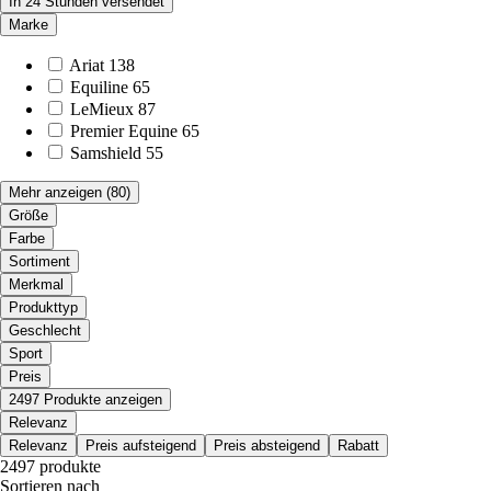
In 24 Stunden versendet
Marke
Ariat
138
Equiline
65
LeMieux
87
Premier Equine
65
Samshield
55
Mehr anzeigen
(80)
Größe
Farbe
Sortiment
Merkmal
Produkttyp
Geschlecht
Sport
Preis
2497 Produkte anzeigen
Relevanz
Relevanz
Preis aufsteigend
Preis absteigend
Rabatt
2497 produkte
Sortieren nach