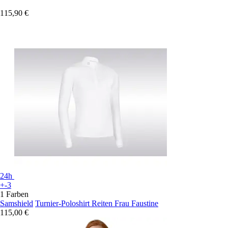
115,90 €
24h
+-3
1 Farben
Samshield
Turnier-Poloshirt Reiten Frau Faustine
115,00 €