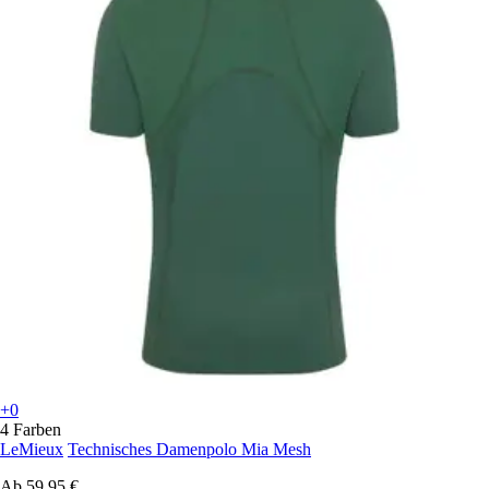
+0
4 Farben
LeMieux
Technisches Damenpolo Mia Mesh
Ab
59,95 €