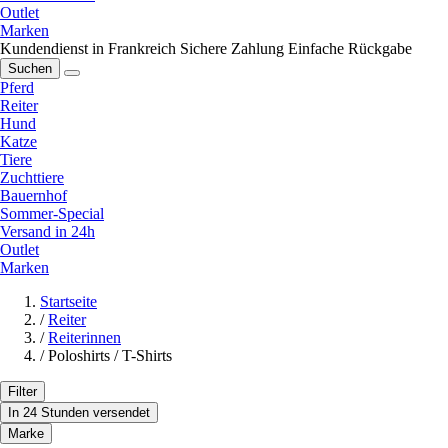
Outlet
Marken
Kundendienst in Frankreich
Sichere Zahlung
Einfache Rückgabe
Suchen
Pferd
Reiter
Hund
Katze
Tiere
Zuchttiere
Bauernhof
Sommer-Special
Versand in 24h
Outlet
Marken
Startseite
/
Reiter
/
Reiterinnen
/
Poloshirts / T-Shirts
Filter
In 24 Stunden versendet
Marke