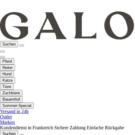
Suchen
Pferd
Reiter
Hund
Katze
Tiere
Zuchttiere
Bauernhof
Sommer-Special
Versand in 24h
Outlet
Marken
Kundendienst in Frankreich
Sichere Zahlung
Einfache Rückgabe
Suchen