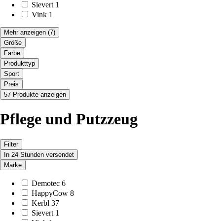
Sievert
1
Vink
1
Mehr anzeigen
(7)
Größe
Farbe
Produkttyp
Sport
Preis
57 Produkte anzeigen
Pflege und Putzzeug
Filter
In 24 Stunden versendet
Marke
Demotec
6
HappyCow
8
Kerbl
37
Sievert
1