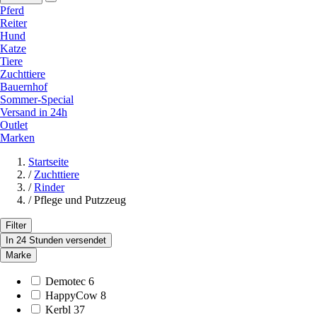
Pferd
Reiter
Hund
Katze
Tiere
Zuchttiere
Bauernhof
Sommer-Special
Versand in 24h
Outlet
Marken
Startseite
/
Zuchttiere
/
Rinder
/
Pflege und Putzzeug
Filter
In 24 Stunden versendet
Marke
Demotec
6
HappyCow
8
Kerbl
37