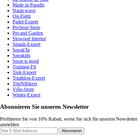
Made in Paradis
Nauti-wave
On-Fight
Padel-Expert
Pecheur-Store
Pet and Garden
Slowood Interior
Smash-Expert
Sneak'In
Sneakids
Sport is good
Training-Fit
Trek-Expert
Triathlon-Expert
TripNBikers
Vélo-Store
Winter-Expert
Abonnieren Sie unseren Newsletter
Profitieren Sie von 10% Rabatt, wenn Sie sich für unseren Newsletter
anmelden
Abonnieren