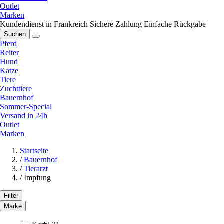
Outlet
Marken
Kundendienst in Frankreich
Sichere Zahlung
Einfache Rückgabe
Suchen
Pferd
Reiter
Hund
Katze
Tiere
Zuchttiere
Bauernhof
Sommer-Special
Versand in 24h
Outlet
Marken
Startseite
/
Bauernhof
/
Tierarzt
/
Impfung
Filter
Marke