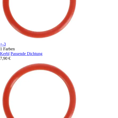
+-3
1 Farben
Kerbl
Passende Dichtung
7,90 €