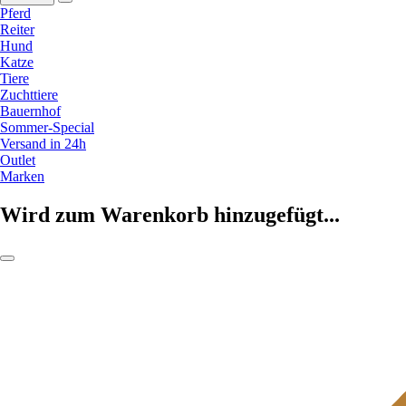
Pferd
Reiter
Hund
Katze
Tiere
Zuchttiere
Bauernhof
Sommer-Special
Versand in 24h
Outlet
Marken
Wird zum Warenkorb hinzugefügt...