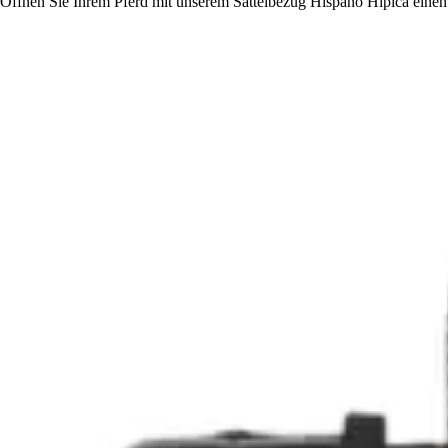
Offnen Sie Ihrem Pferd mit unserem Sattelbezug Hispano Hipica einen u