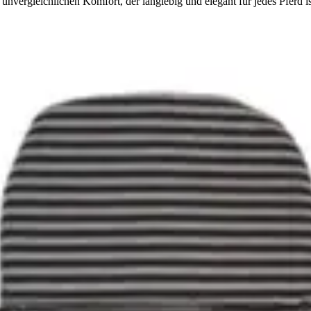
nvergleichlichen Komfort, der langlebig und elegant für jedes Pferd is