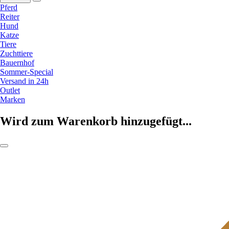
Pferd
Reiter
Hund
Katze
Tiere
Zuchttiere
Bauernhof
Sommer-Special
Versand in 24h
Outlet
Marken
Wird zum Warenkorb hinzugefügt...