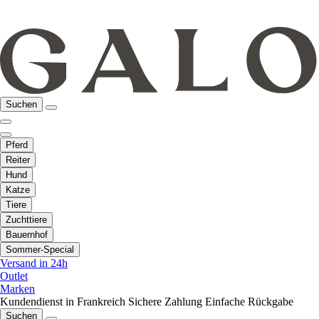
Suchen
Pferd
Reiter
Hund
Katze
Tiere
Zuchttiere
Bauernhof
Sommer-Special
Versand in 24h
Outlet
Marken
Kundendienst in Frankreich
Sichere Zahlung
Einfache Rückgabe
Suchen