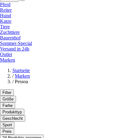
Pferd
Reiter
Hund
Katze
Tiere
Zuchttiere
Bauernhof
Sommer-Special
Versand in 24h
Outlet
Marken
Startseite
/
Marken
/
Pessoa
Filter
Größe
Farbe
Produkttyp
Geschlecht
Sport
Preis
24 Produkte anzeigen