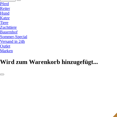
Pferd
Reiter
Hund
Katze
Tiere
Zuchttiere
Bauernhof
Sommer-Special
Versand in 24h
Outlet
Marken
Wird zum Warenkorb hinzugefügt...