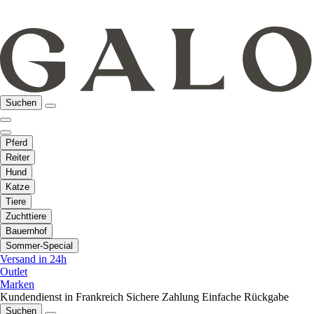
Suchen
Pferd
Reiter
Hund
Katze
Tiere
Zuchttiere
Bauernhof
Sommer-Special
Versand in 24h
Outlet
Marken
Kundendienst in Frankreich
Sichere Zahlung
Einfache Rückgabe
Suchen