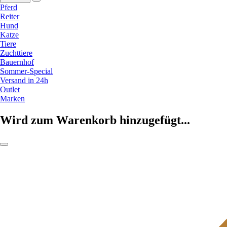
Pferd
Reiter
Hund
Katze
Tiere
Zuchttiere
Bauernhof
Sommer-Special
Versand in 24h
Outlet
Marken
Wird zum Warenkorb hinzugefügt...