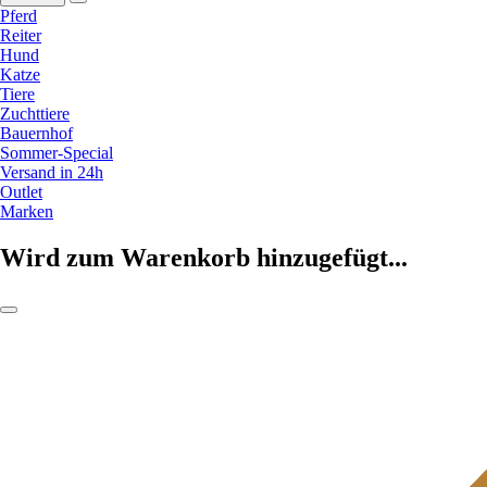
Pferd
Reiter
Hund
Katze
Tiere
Zuchttiere
Bauernhof
Sommer-Special
Versand in 24h
Outlet
Marken
Wird zum Warenkorb hinzugefügt...