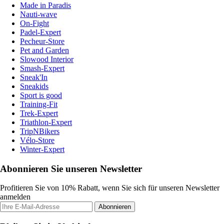
Made in Paradis
Nauti-wave
On-Fight
Padel-Expert
Pecheur-Store
Pet and Garden
Slowood Interior
Smash-Expert
Sneak'In
Sneakids
Sport is good
Training-Fit
Trek-Expert
Triathlon-Expert
TripNBikers
Vélo-Store
Winter-Expert
Abonnieren Sie unseren Newsletter
Profitieren Sie von 10% Rabatt, wenn Sie sich für unseren Newsletter
anmelden
Abonnieren