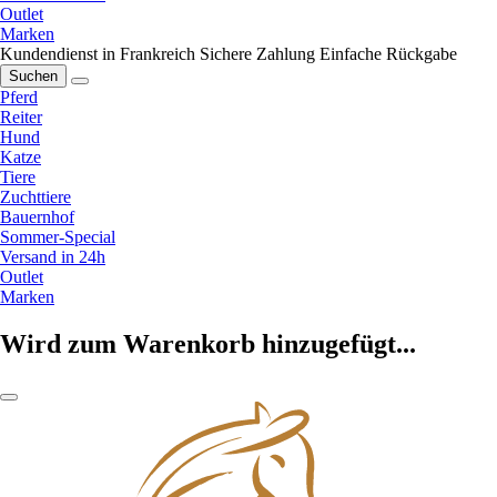
Outlet
Marken
Kundendienst in Frankreich
Sichere Zahlung
Einfache Rückgabe
Suchen
Pferd
Reiter
Hund
Katze
Tiere
Zuchttiere
Bauernhof
Sommer-Special
Versand in 24h
Outlet
Marken
Wird zum Warenkorb hinzugefügt...