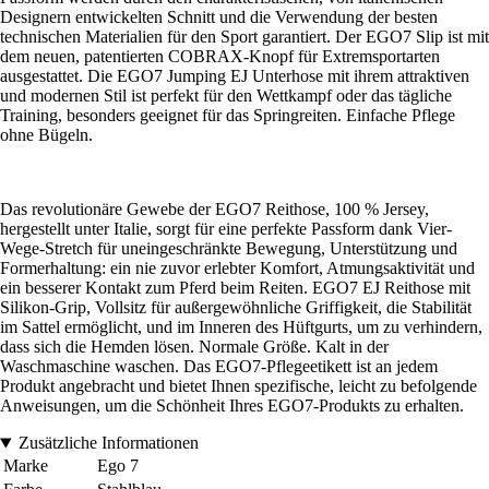
Designern entwickelten Schnitt und die Verwendung der besten
technischen Materialien für den Sport garantiert. Der EGO7 Slip ist mit
dem neuen, patentierten COBRAX-Knopf für Extremsportarten
ausgestattet. Die EGO7 Jumping EJ Unterhose mit ihrem attraktiven
und modernen Stil ist perfekt für den Wettkampf oder das tägliche
Training, besonders geeignet für das Springreiten. Einfache Pflege
ohne Bügeln.
Das revolutionäre Gewebe der EGO7 Reithose, 100 % Jersey,
hergestellt unter Italie, sorgt für eine perfekte Passform dank Vier-
Wege-Stretch für uneingeschränkte Bewegung, Unterstützung und
Formerhaltung: ein nie zuvor erlebter Komfort, Atmungsaktivität und
ein besserer Kontakt zum Pferd beim Reiten. EGO7 EJ Reithose mit
Silikon-Grip, Vollsitz für außergewöhnliche Griffigkeit, die Stabilität
im Sattel ermöglicht, und im Inneren des Hüftgurts, um zu verhindern,
dass sich die Hemden lösen. Normale Größe. Kalt in der
Waschmaschine waschen. Das EGO7-Pflegeetikett ist an jedem
Produkt angebracht und bietet Ihnen spezifische, leicht zu befolgende
Anweisungen, um die Schönheit Ihres EGO7-Produkts zu erhalten.
Zusätzliche Informationen
Marke
Ego 7