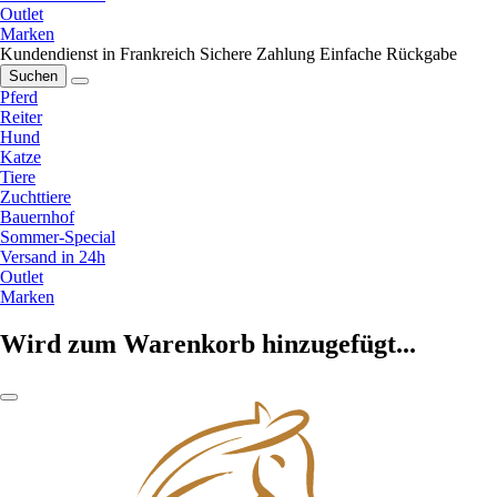
Outlet
Marken
Kundendienst in Frankreich
Sichere Zahlung
Einfache Rückgabe
Suchen
Pferd
Reiter
Hund
Katze
Tiere
Zuchttiere
Bauernhof
Sommer-Special
Versand in 24h
Outlet
Marken
Wird zum Warenkorb hinzugefügt...