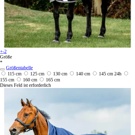
+-2
Größe
*
Größentabelle
115 cm
125 cm
130 cm
140 cm
145 cm
24h
155 cm
160 cm
165 cm
Dieses Feld ist erforderlich