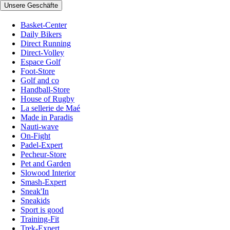
Unsere Geschäfte
Basket-Center
Daily Bikers
Direct Running
Direct-Volley
Espace Golf
Foot-Store
Golf and co
Handball-Store
House of Rugby
La sellerie de Maé
Made in Paradis
Nauti-wave
On-Fight
Padel-Expert
Pecheur-Store
Pet and Garden
Slowood Interior
Smash-Expert
Sneak'In
Sneakids
Sport is good
Training-Fit
Trek-Expert