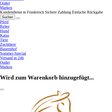
Outlet
Marken
Kundendienst in Frankreich
Sichere Zahlung
Einfache Rückgabe
Suchen
Pferd
Reiter
Hund
Katze
Tiere
Zuchttiere
Bauernhof
Sommer-Special
Versand in 24h
Outlet
Marken
Wird zum Warenkorb hinzugefügt...