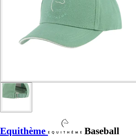
Equithème
Baseball