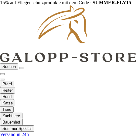
15% auf Fliegenschutzprodukte mit dem Code :
SUMMER-FLY15
Suchen
Pferd
Reiter
Hund
Katze
Tiere
Zuchttiere
Bauernhof
Sommer-Special
Versand in 24h