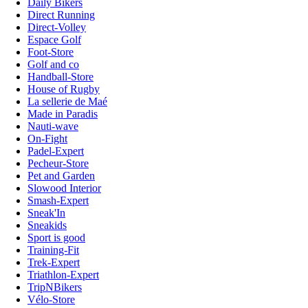
Daily Bikers
Direct Running
Direct-Volley
Espace Golf
Foot-Store
Golf and co
Handball-Store
House of Rugby
La sellerie de Maé
Made in Paradis
Nauti-wave
On-Fight
Padel-Expert
Pecheur-Store
Pet and Garden
Slowood Interior
Smash-Expert
Sneak'In
Sneakids
Sport is good
Training-Fit
Trek-Expert
Triathlon-Expert
TripNBikers
Vélo-Store