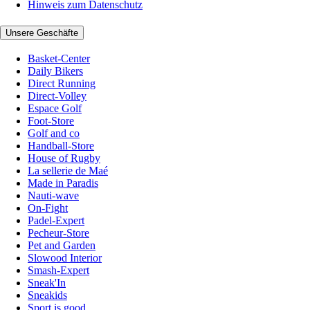
Hinweis zum Datenschutz
Unsere Geschäfte
Basket-Center
Daily Bikers
Direct Running
Direct-Volley
Espace Golf
Foot-Store
Golf and co
Handball-Store
House of Rugby
La sellerie de Maé
Made in Paradis
Nauti-wave
On-Fight
Padel-Expert
Pecheur-Store
Pet and Garden
Slowood Interior
Smash-Expert
Sneak'In
Sneakids
Sport is good