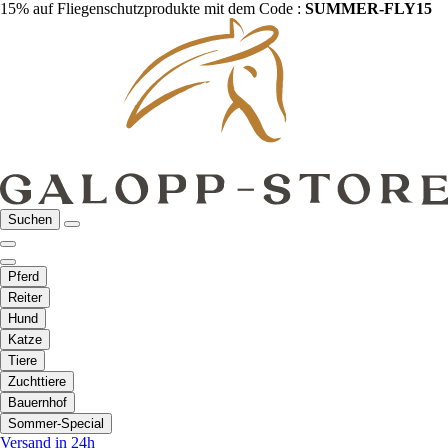
15% auf Fliegenschutzprodukte mit dem Code :
SUMMER-FLY15
Suchen
Pferd
Reiter
Hund
Katze
Tiere
Zuchttiere
Bauernhof
Sommer-Special
Versand in 24h