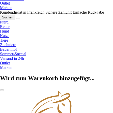
Outlet
Marken
Kundendienst in Frankreich
Sichere Zahlung
Einfache Rückgabe
Suchen
Pferd
Reiter
Hund
Katze
Tiere
Zuchttiere
Bauernhof
Sommer-Special
Versand in 24h
Outlet
Marken
Wird zum Warenkorb hinzugefügt...