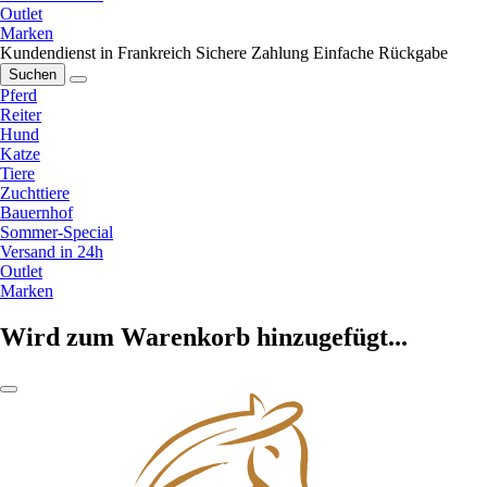
Outlet
Marken
Kundendienst in Frankreich
Sichere Zahlung
Einfache Rückgabe
Suchen
Pferd
Reiter
Hund
Katze
Tiere
Zuchttiere
Bauernhof
Sommer-Special
Versand in 24h
Outlet
Marken
Wird zum Warenkorb hinzugefügt...