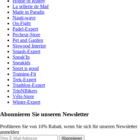
House of Rugby
La sellerie de Maé
Made in Paradis
Nauti-wave
On-Fight
Padel-Expert
Pecheur-Store
Pet and Garden
Slowood Interior
Smash-Expert
Sneak'In
Sneakids
Sport is good
Training-Fit
Trek-Expert
Triathlon-Expert
TripNBikers
Vélo-Store
Winter-Expert
Abonnieren Sie unseren Newsletter
Profitieren Sie von 10% Rabatt, wenn Sie sich für unseren Newsletter
anmelden
Abonnieren