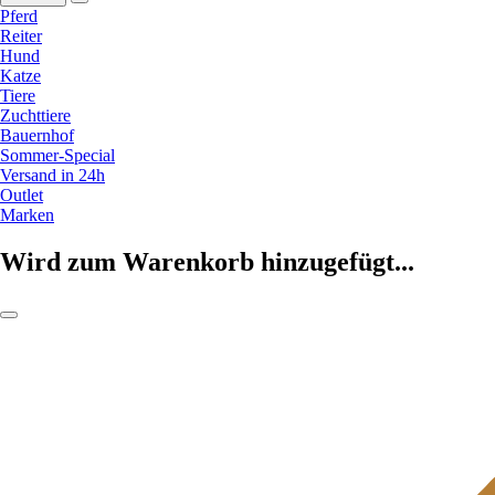
Pferd
Reiter
Hund
Katze
Tiere
Zuchttiere
Bauernhof
Sommer-Special
Versand in 24h
Outlet
Marken
Wird zum Warenkorb hinzugefügt...