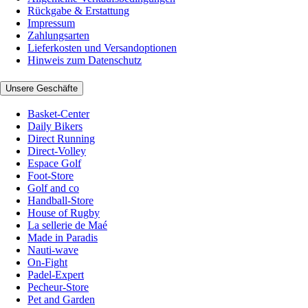
Rückgabe & Erstattung
Impressum
Zahlungsarten
Lieferkosten und Versandoptionen
Hinweis zum Datenschutz
Unsere Geschäfte
Basket-Center
Daily Bikers
Direct Running
Direct-Volley
Espace Golf
Foot-Store
Golf and co
Handball-Store
House of Rugby
La sellerie de Maé
Made in Paradis
Nauti-wave
On-Fight
Padel-Expert
Pecheur-Store
Pet and Garden