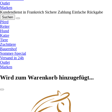
Outlet
Marken
Kundendienst in Frankreich
Sichere Zahlung
Einfache Rückgabe
Suchen
Pferd
Reiter
Hund
Katze
Tiere
Zuchttiere
Bauernhof
Sommer-Special
Versand in 24h
Outlet
Marken
Wird zum Warenkorb hinzugefügt...