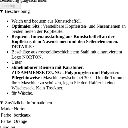
Bestellung gutgeschrieben
Loading...
Beschreibung
Weich und bequem aus Kunstschaffell.
Optimaler Sitz
: Verstellbare Kopfleisten- und Nasenriemen an
beiden Seiten der Kopfleiste.
Bequem
:
Innenausstattung aus Kunstschaffell an der
Kopfleiste, dem Nasenriemen und den Seitenelementen.
DETAILS
:
Beschläge aus roségoldbeschichtetem Stahl mit eingraviertem
Logo NORTON.
Unter
abnehmbarer Riemen mit Karabiner.
ZUSAMMENSETZUNG
:
Polypropylen und Polyester.
Pflegehinweise
: Maschinenwäsche bei 30°C. Um die Trommel
Ihrer Maschine zu schützen, legen Sie den Halfter in einen
Wäschesack. Kein Trockner.
für Wäsche.
Zusätzliche Informationen
Marke
Norton
Farbe
bordeaux
Farbe
Orange
Loading...