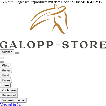
15% auf Fliegenschutzprodukte mit dem Code :
SUMMER-FLY15
Suchen
Pferd
Reiter
Hund
Katze
Tiere
Zuchttiere
Bauernhof
Sommer-Special
Versand in 24h