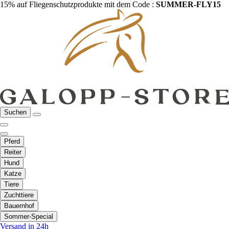
15% auf Fliegenschutzprodukte mit dem Code :
SUMMER-FLY15
Suchen
Pferd
Reiter
Hund
Katze
Tiere
Zuchttiere
Bauernhof
Sommer-Special
Versand in 24h