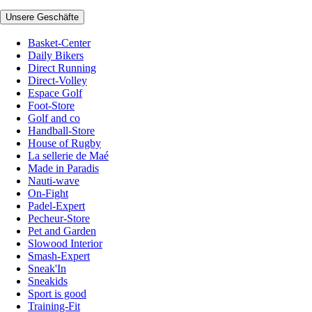
Unsere Geschäfte
Basket-Center
Daily Bikers
Direct Running
Direct-Volley
Espace Golf
Foot-Store
Golf and co
Handball-Store
House of Rugby
La sellerie de Maé
Made in Paradis
Nauti-wave
On-Fight
Padel-Expert
Pecheur-Store
Pet and Garden
Slowood Interior
Smash-Expert
Sneak'In
Sneakids
Sport is good
Training-Fit