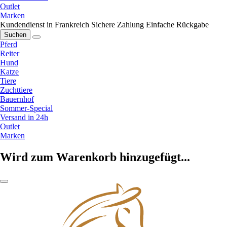
Outlet
Marken
Kundendienst in Frankreich
Sichere Zahlung
Einfache Rückgabe
Suchen
Pferd
Reiter
Hund
Katze
Tiere
Zuchttiere
Bauernhof
Sommer-Special
Versand in 24h
Outlet
Marken
Wird zum Warenkorb hinzugefügt...