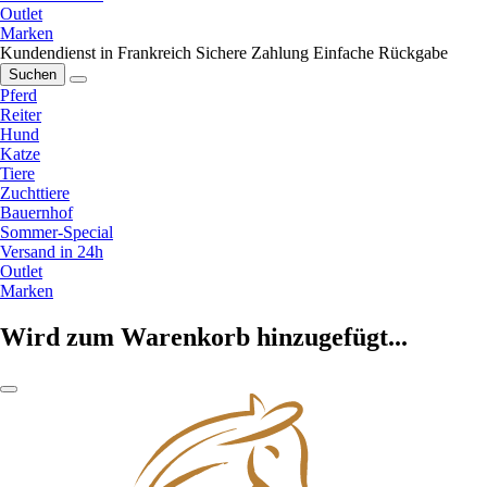
Outlet
Marken
Kundendienst in Frankreich
Sichere Zahlung
Einfache Rückgabe
Suchen
Pferd
Reiter
Hund
Katze
Tiere
Zuchttiere
Bauernhof
Sommer-Special
Versand in 24h
Outlet
Marken
Wird zum Warenkorb hinzugefügt...