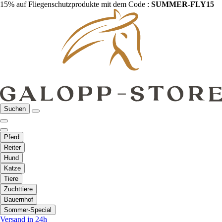
15% auf Fliegenschutzprodukte mit dem Code :
SUMMER-FLY15
Suchen
Pferd
Reiter
Hund
Katze
Tiere
Zuchttiere
Bauernhof
Sommer-Special
Versand in 24h