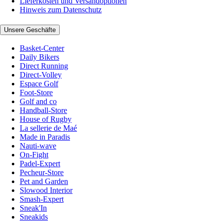
Lieferkosten und Versandoptionen
Hinweis zum Datenschutz
Unsere Geschäfte
Basket-Center
Daily Bikers
Direct Running
Direct-Volley
Espace Golf
Foot-Store
Golf and co
Handball-Store
House of Rugby
La sellerie de Maé
Made in Paradis
Nauti-wave
On-Fight
Padel-Expert
Pecheur-Store
Pet and Garden
Slowood Interior
Smash-Expert
Sneak'In
Sneakids