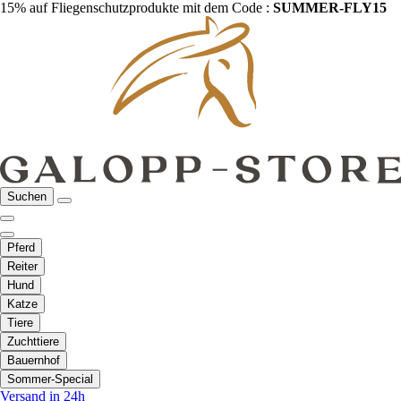
15% auf Fliegenschutzprodukte mit dem Code :
SUMMER-FLY15
Suchen
Pferd
Reiter
Hund
Katze
Tiere
Zuchttiere
Bauernhof
Sommer-Special
Versand in 24h