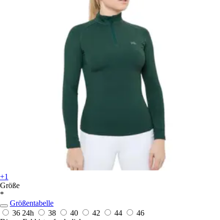
+1
Größe
*
Größentabelle
36
24h
38
40
42
44
46