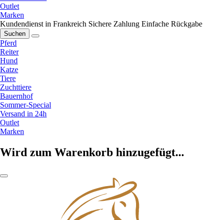
Outlet
Marken
Kundendienst in Frankreich
Sichere Zahlung
Einfache Rückgabe
Suchen
Pferd
Reiter
Hund
Katze
Tiere
Zuchttiere
Bauernhof
Sommer-Special
Versand in 24h
Outlet
Marken
Wird zum Warenkorb hinzugefügt...