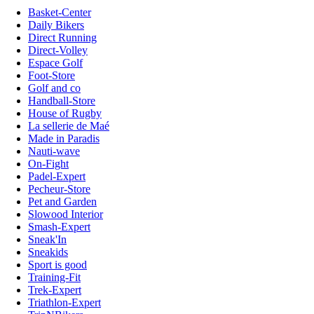
Basket-Center
Daily Bikers
Direct Running
Direct-Volley
Espace Golf
Foot-Store
Golf and co
Handball-Store
House of Rugby
La sellerie de Maé
Made in Paradis
Nauti-wave
On-Fight
Padel-Expert
Pecheur-Store
Pet and Garden
Slowood Interior
Smash-Expert
Sneak'In
Sneakids
Sport is good
Training-Fit
Trek-Expert
Triathlon-Expert