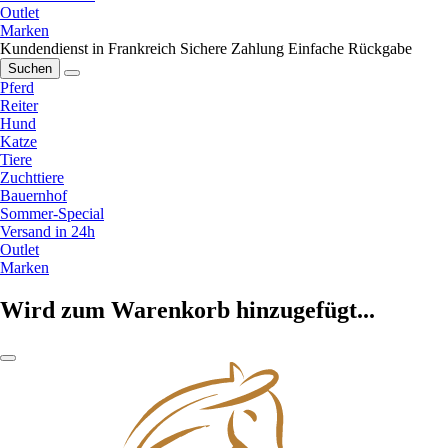
Outlet
Marken
Kundendienst in Frankreich
Sichere Zahlung
Einfache Rückgabe
Suchen
Pferd
Reiter
Hund
Katze
Tiere
Zuchttiere
Bauernhof
Sommer-Special
Versand in 24h
Outlet
Marken
Wird zum Warenkorb hinzugefügt...