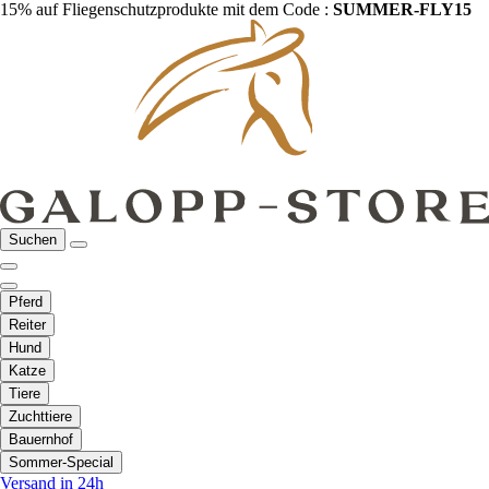
15% auf Fliegenschutzprodukte mit dem Code :
SUMMER-FLY15
Suchen
Pferd
Reiter
Hund
Katze
Tiere
Zuchttiere
Bauernhof
Sommer-Special
Versand in 24h