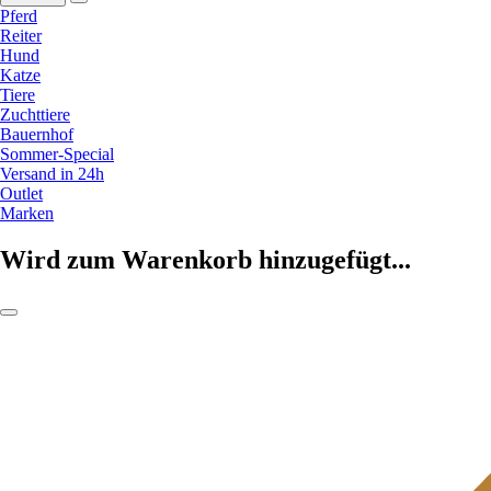
Pferd
Reiter
Hund
Katze
Tiere
Zuchttiere
Bauernhof
Sommer-Special
Versand in 24h
Outlet
Marken
Wird zum Warenkorb hinzugefügt...