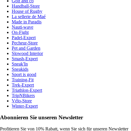
Golf and co
Handball-Store
House of Rugby
La sellerie de Maé
Made in Paradis
Nauti-wave
On-Fight
Padel-Expert
Pecheur-Store
Pet and Garden
Slowood Interior
Smash-Expert
Sneak'In
Sneakids
Sport is good
Training-Fit
Trek-Expert
Triathlon-Expert
TripNBikers
Vélo-Store
Winter-Expert
Abonnieren Sie unseren Newsletter
Profitieren Sie von 10% Rabatt, wenn Sie sich für unseren Newsletter