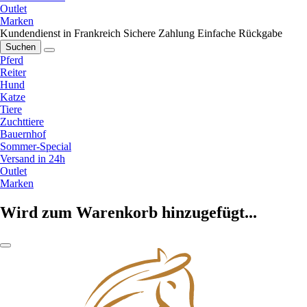
Outlet
Marken
Kundendienst in Frankreich
Sichere Zahlung
Einfache Rückgabe
Suchen
Pferd
Reiter
Hund
Katze
Tiere
Zuchttiere
Bauernhof
Sommer-Special
Versand in 24h
Outlet
Marken
Wird zum Warenkorb hinzugefügt...