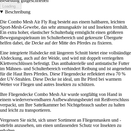
Bestellung gutgeschrieben
Loading...
Beschreibung
Die Combo Mesh Air Fly Rug besteht aus einem haltbaren, leichten
Sport-Mesh-Gewebe, das sehr atmungsaktiv ist und Insekten fernhält.
Ein extra hoher, elastischer Schulterbalg ermöglicht einen größeren
Bewegungsspielraum im Schulterbereich und gekreuzte Übergurte
helfen dabei, die Decke auf der Mitte des Pferdes zu fixieren.
Eine integrierte Halsdecke mit längerem Schnitt bietet eine vollständige
Abdeckung, auch auf der Weide, und wird mit doppelt verriegelten
Klettverschlüssen befestigt. Das antibakterielle und antistatische Futter
im Mähnen- und Schulterbereich verhindert Reibung und ist angenehm
für die Haut Ihres Pferdes. Diese Fliegendecke reflektiert etwa 70 %
der UV-Strahlen. Diese Decke ist ideal, um Ihr Pferd bei warmem
Wetter vor Fliegen und autres Insekten zu schützen.
Ihre Fliegendecke Combo Mesh Air wurde sorgfältig von Hand in
einem wiederverwendbaren Aufbewahrungsbeutel mit Reißverschluss
verpackt, um Ihre Sattelkammer bei Nichtgebrauch sauber zu halten
und leicht zu transportieren.
Vergessen Sie nicht, sich unser Sortiment an Fliegenmasken und -
stiefeln anzusehen, um einen umfassenden Schutz vor Insekten zu
erhalten.