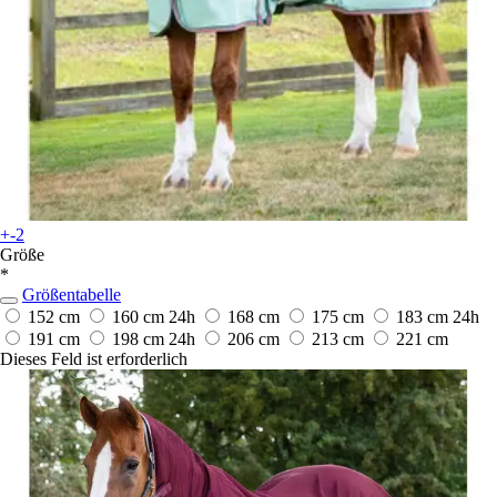
+-2
Größe
*
Größentabelle
152 cm
160 cm
24h
168 cm
175 cm
183 cm
24h
191 cm
198 cm
24h
206 cm
213 cm
221 cm
Dieses Feld ist erforderlich