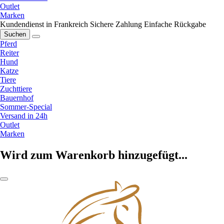
Outlet
Marken
Kundendienst in Frankreich
Sichere Zahlung
Einfache Rückgabe
Suchen
Pferd
Reiter
Hund
Katze
Tiere
Zuchttiere
Bauernhof
Sommer-Special
Versand in 24h
Outlet
Marken
Wird zum Warenkorb hinzugefügt...