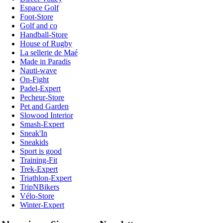
Espace Golf
Foot-Store
Golf and co
Handball-Store
House of Rugby
La sellerie de Maé
Made in Paradis
Nauti-wave
On-Fight
Padel-Expert
Pecheur-Store
Pet and Garden
Slowood Interior
Smash-Expert
Sneak'In
Sneakids
Sport is good
Training-Fit
Trek-Expert
Triathlon-Expert
TripNBikers
Vélo-Store
Winter-Expert