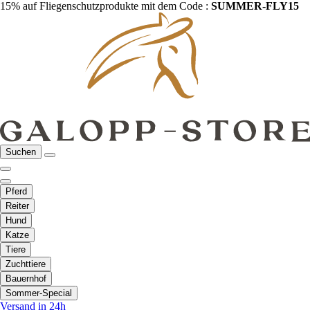
15% auf Fliegenschutzprodukte mit dem Code :
SUMMER-FLY15
Suchen
Pferd
Reiter
Hund
Katze
Tiere
Zuchttiere
Bauernhof
Sommer-Special
Versand in 24h