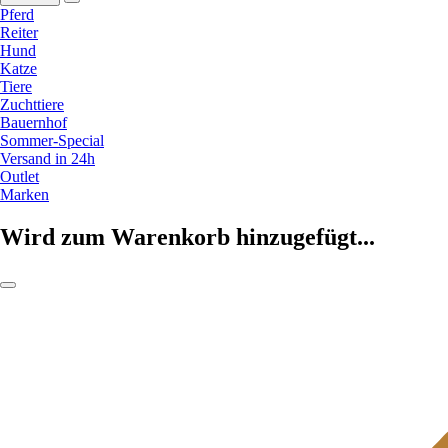
Pferd
Reiter
Hund
Katze
Tiere
Zuchttiere
Bauernhof
Sommer-Special
Versand in 24h
Outlet
Marken
Wird zum Warenkorb hinzugefügt...