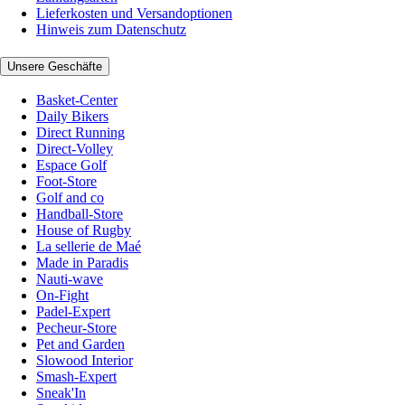
Lieferkosten und Versandoptionen
Hinweis zum Datenschutz
Unsere Geschäfte
Basket-Center
Daily Bikers
Direct Running
Direct-Volley
Espace Golf
Foot-Store
Golf and co
Handball-Store
House of Rugby
La sellerie de Maé
Made in Paradis
Nauti-wave
On-Fight
Padel-Expert
Pecheur-Store
Pet and Garden
Slowood Interior
Smash-Expert
Sneak'In