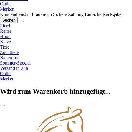
Outlet
Marken
Kundendienst in Frankreich
Sichere Zahlung
Einfache Rückgabe
Suchen
Pferd
Reiter
Hund
Katze
Tiere
Zuchttiere
Bauernhof
Sommer-Special
Versand in 24h
Outlet
Marken
Wird zum Warenkorb hinzugefügt...