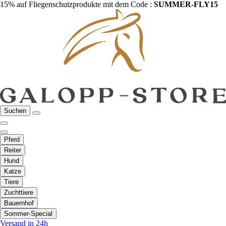
15% auf Fliegenschutzprodukte mit dem Code :
SUMMER-FLY15
Suchen
Pferd
Reiter
Hund
Katze
Tiere
Zuchttiere
Bauernhof
Sommer-Special
Versand in 24h