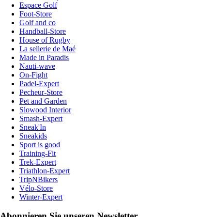
Espace Golf
Foot-Store
Golf and co
Handball-Store
House of Rugby
La sellerie de Maé
Made in Paradis
Nauti-wave
On-Fight
Padel-Expert
Pecheur-Store
Pet and Garden
Slowood Interior
Smash-Expert
Sneak'In
Sneakids
Sport is good
Training-Fit
Trek-Expert
Triathlon-Expert
TripNBikers
Vélo-Store
Winter-Expert
Abonnieren Sie unseren Newsletter