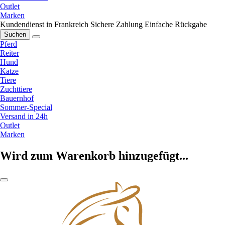
Outlet
Marken
Kundendienst in Frankreich
Sichere Zahlung
Einfache Rückgabe
Suchen
Pferd
Reiter
Hund
Katze
Tiere
Zuchttiere
Bauernhof
Sommer-Special
Versand in 24h
Outlet
Marken
Wird zum Warenkorb hinzugefügt...