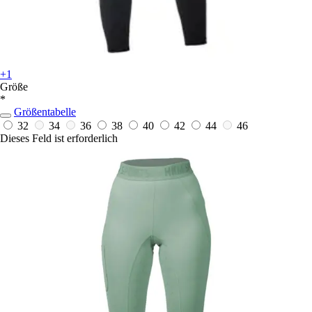
+1
Größe
*
Größentabelle
32
34
36
38
40
42
44
46
Dieses Feld ist erforderlich