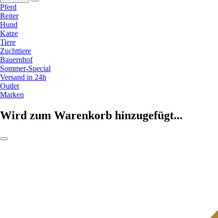
Pferd
Reiter
Hund
Katze
Tiere
Zuchttiere
Bauernhof
Sommer-Special
Versand in 24h
Outlet
Marken
Wird zum Warenkorb hinzugefügt...