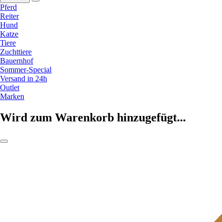
Pferd
Reiter
Hund
Katze
Tiere
Zuchttiere
Bauernhof
Sommer-Special
Versand in 24h
Outlet
Marken
Wird zum Warenkorb hinzugefügt...