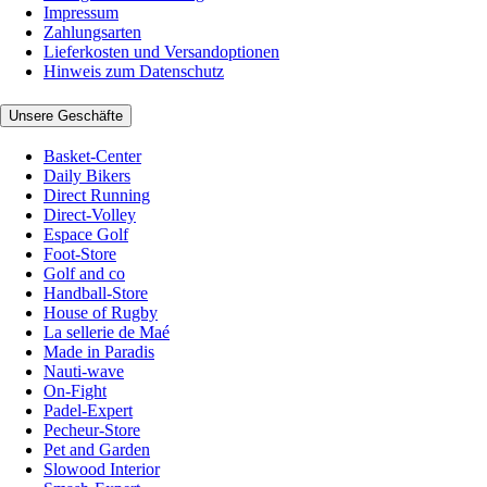
Impressum
Zahlungsarten
Lieferkosten und Versandoptionen
Hinweis zum Datenschutz
Unsere Geschäfte
Basket-Center
Daily Bikers
Direct Running
Direct-Volley
Espace Golf
Foot-Store
Golf and co
Handball-Store
House of Rugby
La sellerie de Maé
Made in Paradis
Nauti-wave
On-Fight
Padel-Expert
Pecheur-Store
Pet and Garden
Slowood Interior