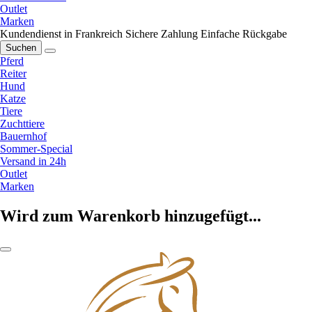
Outlet
Marken
Kundendienst in Frankreich
Sichere Zahlung
Einfache Rückgabe
Suchen
Pferd
Reiter
Hund
Katze
Tiere
Zuchttiere
Bauernhof
Sommer-Special
Versand in 24h
Outlet
Marken
Wird zum Warenkorb hinzugefügt...