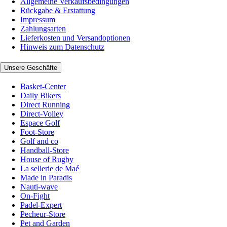
Allgemeine Verkaufsbedingungen
Rückgabe & Erstattung
Impressum
Zahlungsarten
Lieferkosten und Versandoptionen
Hinweis zum Datenschutz
Unsere Geschäfte
Basket-Center
Daily Bikers
Direct Running
Direct-Volley
Espace Golf
Foot-Store
Golf and co
Handball-Store
House of Rugby
La sellerie de Maé
Made in Paradis
Nauti-wave
On-Fight
Padel-Expert
Pecheur-Store
Pet and Garden