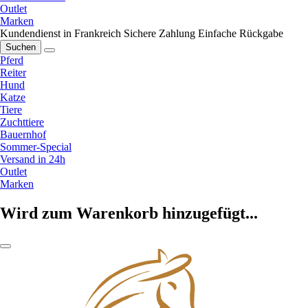
Outlet
Marken
Kundendienst in Frankreich
Sichere Zahlung
Einfache Rückgabe
Suchen
Pferd
Reiter
Hund
Katze
Tiere
Zuchttiere
Bauernhof
Sommer-Special
Versand in 24h
Outlet
Marken
Wird zum Warenkorb hinzugefügt...