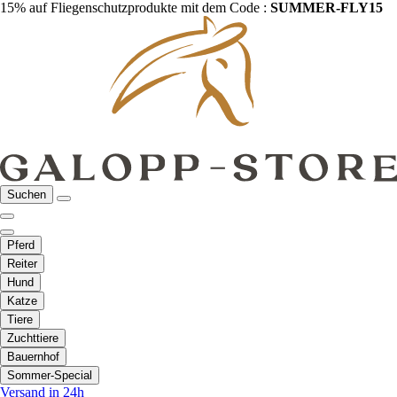
15% auf Fliegenschutzprodukte mit dem Code :
SUMMER-FLY15
Suchen
Pferd
Reiter
Hund
Katze
Tiere
Zuchttiere
Bauernhof
Sommer-Special
Versand in 24h