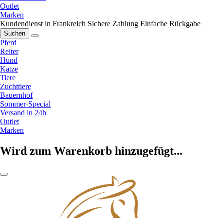
Outlet
Marken
Kundendienst in Frankreich
Sichere Zahlung
Einfache Rückgabe
Suchen
Pferd
Reiter
Hund
Katze
Tiere
Zuchttiere
Bauernhof
Sommer-Special
Versand in 24h
Outlet
Marken
Wird zum Warenkorb hinzugefügt...