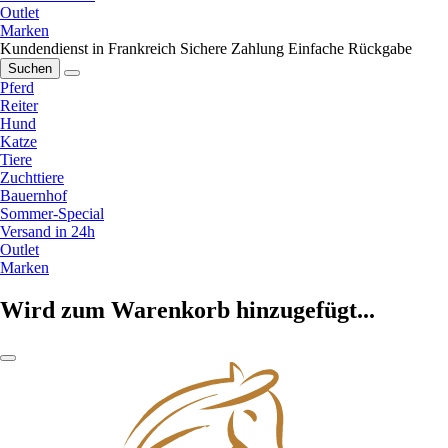
Outlet
Marken
Kundendienst in Frankreich
Sichere Zahlung
Einfache Rückgabe
Suchen
Pferd
Reiter
Hund
Katze
Tiere
Zuchttiere
Bauernhof
Sommer-Special
Versand in 24h
Outlet
Marken
Wird zum Warenkorb hinzugefügt...