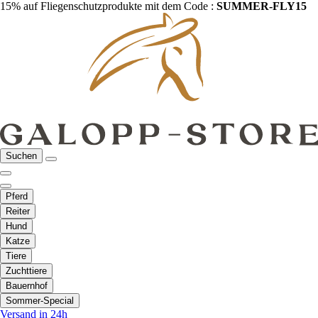
15% auf Fliegenschutzprodukte mit dem Code :
SUMMER-FLY15
Suchen
Pferd
Reiter
Hund
Katze
Tiere
Zuchttiere
Bauernhof
Sommer-Special
Versand in 24h