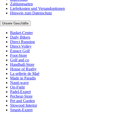
Zahlungsarten
Lieferkosten und Versandoptionen
Hinweis zum Datenschutz
Unsere Geschäfte
Basket-Center
Daily Bikers
Direct Running
Direct-Volley
Espace Golf
Foot-Store
Golf and co
Handball-Store
House of Rugby
La sellerie de Maé
Made in Paradis
Nauti-wave
On-Fight
Padel-Expert
Pecheur-Store
Pet and Garden
Slowood Interior
Smash-Expert