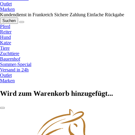
Outlet
Marken
Kundendienst in Frankreich
Sichere Zahlung
Einfache Rückgabe
Suchen
Pferd
Reiter
Hund
Katze
Tiere
Zuchttiere
Bauernhof
Sommer-Special
Versand in 24h
Outlet
Marken
Wird zum Warenkorb hinzugefügt...