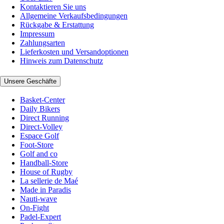
Kontaktieren Sie uns
Allgemeine Verkaufsbedingungen
Rückgabe & Erstattung
Impressum
Zahlungsarten
Lieferkosten und Versandoptionen
Hinweis zum Datenschutz
Unsere Geschäfte
Basket-Center
Daily Bikers
Direct Running
Direct-Volley
Espace Golf
Foot-Store
Golf and co
Handball-Store
House of Rugby
La sellerie de Maé
Made in Paradis
Nauti-wave
On-Fight
Padel-Expert