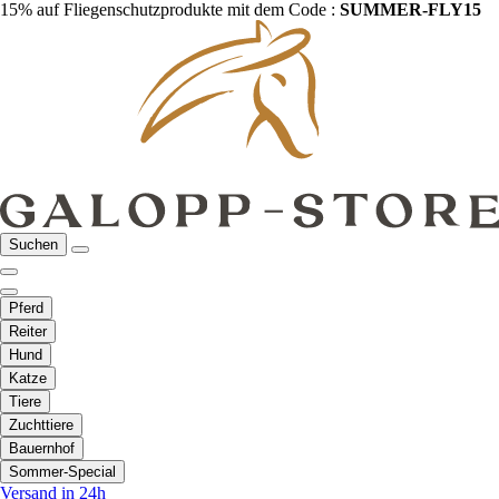
15% auf Fliegenschutzprodukte mit dem Code :
SUMMER-FLY15
Suchen
Pferd
Reiter
Hund
Katze
Tiere
Zuchttiere
Bauernhof
Sommer-Special
Versand in 24h