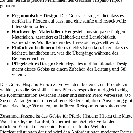
Zu den herausragenden Merkmalen des Gebisses Hispano Hipica
gehören:
Ergonomisches Design:
Das Gebiss ist so gestaltet, dass es
perfekt ins Pferdemaul passt und eine sanfte und respektvolle
Interaktion fördert.
Hochwertige Materialien:
Hergestellt aus strapazierfähigen
Materialien, garantiert es Haltbarkeit und Langlebigkeit,
während das Wohlbefinden des Tieres sichergestellt wird.
Einfach zu bedienen:
Dieses Gebiss ist so konzipiert, dass es
leicht zu handhaben ist, was die Übergänge während des
Reitens erleichtert.
Pflegeleichtes Design:
Sein elegantes und funktionales Design
macht dieses Gebiss zu einem Zubehör, das Leistung und Stil
vereint.
Das Gebiss Hispano Hipica zu verwenden, bedeutet, ein Produkt zu
wählen, das die Sensibilität Ihres Pferdes respektiert und gleichzeitig
die Kommunikation zwischen Reiter und seinem Pferd verbessert. Ob
Sie ein Anfänger oder ein erfahrener Reiter sind, diese Ausrüstung gibt
Ihnen das nötige Vertrauen, um in Ihrem Reitsport voranzukommen.
Zusammenfassend ist das Gebiss für Pferde Hispano Hipica eine kluge
Wahl für alle, die Komfort, Sicherheit und Ästhetik verbinden
möchten. Es stellt einen echten Fortschritt in der Welt der
Pferdeausrüstungen dar und wird den Anforderungen moderner Reiter