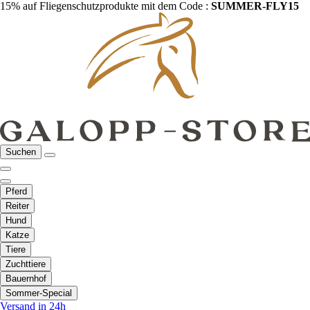
15% auf Fliegenschutzprodukte mit dem Code :
SUMMER-FLY15
Suchen
Pferd
Reiter
Hund
Katze
Tiere
Zuchttiere
Bauernhof
Sommer-Special
Versand in 24h