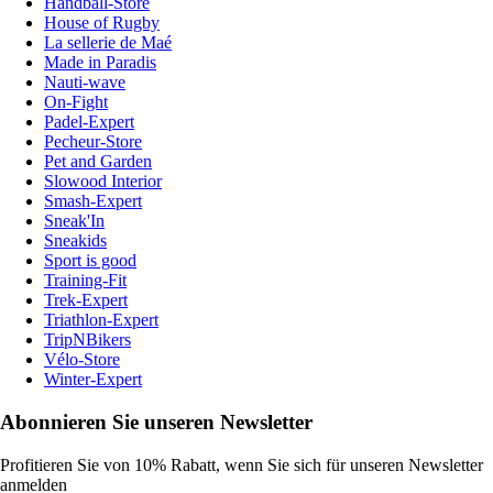
Handball-Store
House of Rugby
La sellerie de Maé
Made in Paradis
Nauti-wave
On-Fight
Padel-Expert
Pecheur-Store
Pet and Garden
Slowood Interior
Smash-Expert
Sneak'In
Sneakids
Sport is good
Training-Fit
Trek-Expert
Triathlon-Expert
TripNBikers
Vélo-Store
Winter-Expert
Abonnieren Sie unseren Newsletter
Profitieren Sie von 10% Rabatt, wenn Sie sich für unseren Newsletter
anmelden