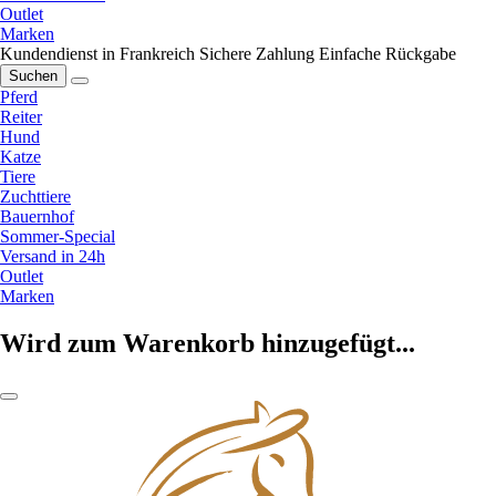
Outlet
Marken
Kundendienst in Frankreich
Sichere Zahlung
Einfache Rückgabe
Suchen
Pferd
Reiter
Hund
Katze
Tiere
Zuchttiere
Bauernhof
Sommer-Special
Versand in 24h
Outlet
Marken
Wird zum Warenkorb hinzugefügt...