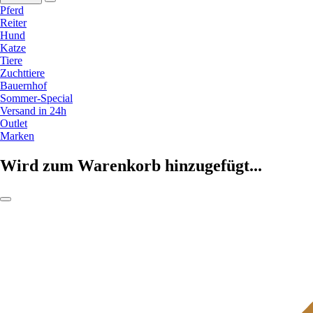
Pferd
Reiter
Hund
Katze
Tiere
Zuchttiere
Bauernhof
Sommer-Special
Versand in 24h
Outlet
Marken
Wird zum Warenkorb hinzugefügt...