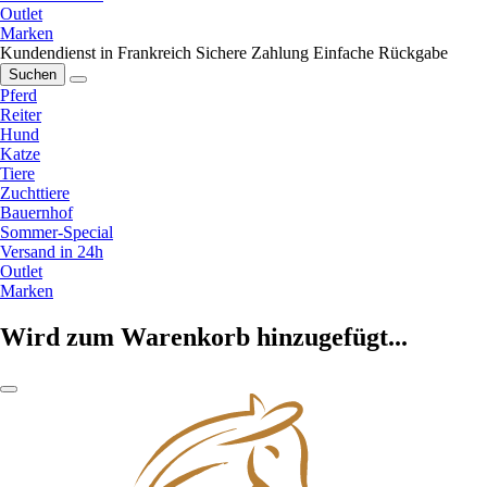
Outlet
Marken
Kundendienst in Frankreich
Sichere Zahlung
Einfache Rückgabe
Suchen
Pferd
Reiter
Hund
Katze
Tiere
Zuchttiere
Bauernhof
Sommer-Special
Versand in 24h
Outlet
Marken
Wird zum Warenkorb hinzugefügt...