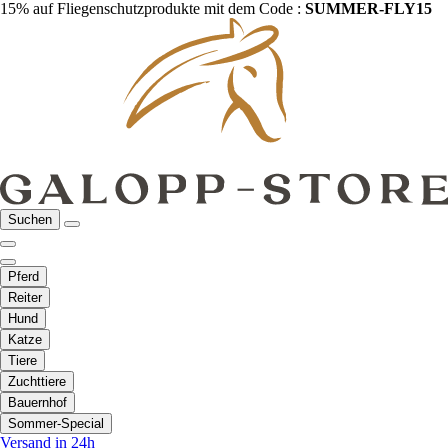
15% auf Fliegenschutzprodukte mit dem Code :
SUMMER-FLY15
Suchen
Pferd
Reiter
Hund
Katze
Tiere
Zuchttiere
Bauernhof
Sommer-Special
Versand in 24h