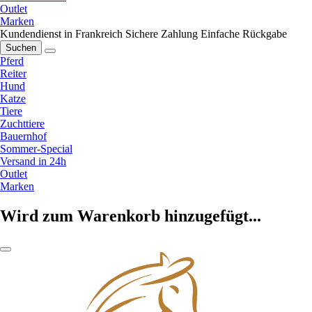
Outlet
Marken
Kundendienst in Frankreich
Sichere Zahlung
Einfache Rückgabe
Suchen
Pferd
Reiter
Hund
Katze
Tiere
Zuchttiere
Bauernhof
Sommer-Special
Versand in 24h
Outlet
Marken
Wird zum Warenkorb hinzugefügt...