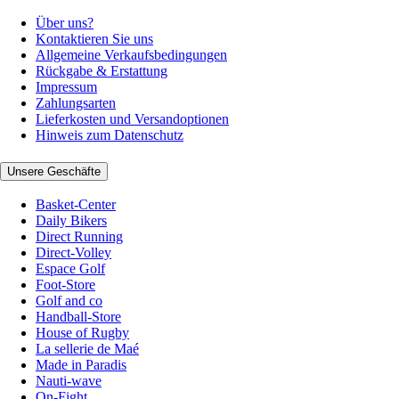
Über uns?
Kontaktieren Sie uns
Allgemeine Verkaufsbedingungen
Rückgabe & Erstattung
Impressum
Zahlungsarten
Lieferkosten und Versandoptionen
Hinweis zum Datenschutz
Unsere Geschäfte
Basket-Center
Daily Bikers
Direct Running
Direct-Volley
Espace Golf
Foot-Store
Golf and co
Handball-Store
House of Rugby
La sellerie de Maé
Made in Paradis
Nauti-wave
On-Fight