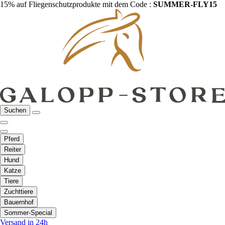
15% auf Fliegenschutzprodukte mit dem Code :
SUMMER-FLY15
Suchen
Pferd
Reiter
Hund
Katze
Tiere
Zuchttiere
Bauernhof
Sommer-Special
Versand in 24h