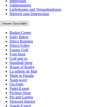
Impressum
Zahlungsarten
Lieferkosten und Versandoptionen
Hinweis zum Datenschutz
Unsere Geschäfte
Basket-Center
Daily Bikers
Direct Running
Direct-Volley
Espace Golf
Foot-Store
Golf and co
Handball-Store
House of Rugby
La sellerie de Maé
Made in Paradis
Nauti-wave
On-Fight
Padel-Expert
Pecheur-Store
Pet and Garden
Slowood Interior
Smash-Expert