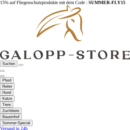
15% auf Fliegenschutzprodukte mit dem Code :
SUMMER-FLY15
Suchen
Pferd
Reiter
Hund
Katze
Tiere
Zuchttiere
Bauernhof
Sommer-Special
Versand in 24h