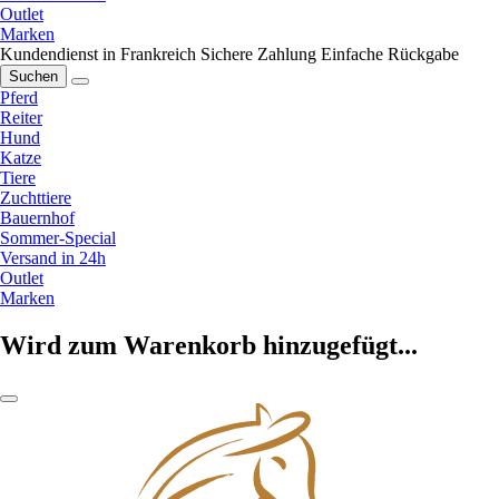
Outlet
Marken
Kundendienst in Frankreich
Sichere Zahlung
Einfache Rückgabe
Suchen
Pferd
Reiter
Hund
Katze
Tiere
Zuchttiere
Bauernhof
Sommer-Special
Versand in 24h
Outlet
Marken
Wird zum Warenkorb hinzugefügt...