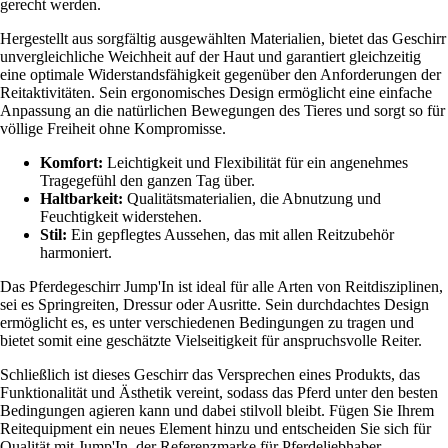
gerecht werden.
Hergestellt aus sorgfältig ausgewählten Materialien, bietet das Geschirr
unvergleichliche Weichheit auf der Haut und garantiert gleichzeitig
eine optimale Widerstandsfähigkeit gegenüber den Anforderungen der
Reitaktivitäten. Sein ergonomisches Design ermöglicht eine einfache
Anpassung an die natürlichen Bewegungen des Tieres und sorgt so für
völlige Freiheit ohne Kompromisse.
Komfort:
Leichtigkeit und Flexibilität für ein angenehmes
Tragegefühl den ganzen Tag über.
Haltbarkeit:
Qualitätsmaterialien, die Abnutzung und
Feuchtigkeit widerstehen.
Stil:
Ein gepflegtes Aussehen, das mit allen Reitzubehör
harmoniert.
Das Pferdegeschirr Jump'In ist ideal für alle Arten von Reitdisziplinen,
sei es Springreiten, Dressur oder Ausritte. Sein durchdachtes Design
ermöglicht es, es unter verschiedenen Bedingungen zu tragen und
bietet somit eine geschätzte Vielseitigkeit für anspruchsvolle Reiter.
Schließlich ist dieses Geschirr das Versprechen eines Produkts, das
Funktionalität und Ästhetik vereint, sodass das Pferd unter den besten
Bedingungen agieren kann und dabei stilvoll bleibt. Fügen Sie Ihrem
Reitequipment ein neues Element hinzu und entscheiden Sie sich für
Qualität mit Jump'In, der Referenzmarke für Pferdeliebhaber.