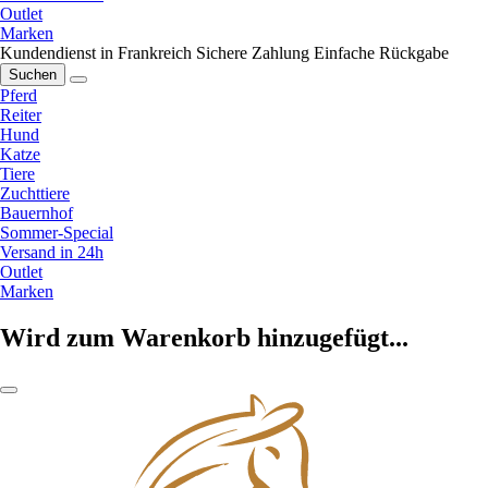
Outlet
Marken
Kundendienst in Frankreich
Sichere Zahlung
Einfache Rückgabe
Suchen
Pferd
Reiter
Hund
Katze
Tiere
Zuchttiere
Bauernhof
Sommer-Special
Versand in 24h
Outlet
Marken
Wird zum Warenkorb hinzugefügt...