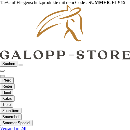
15% auf Fliegenschutzprodukte mit dem Code :
SUMMER-FLY15
Suchen
Pferd
Reiter
Hund
Katze
Tiere
Zuchttiere
Bauernhof
Sommer-Special
Versand in 24h