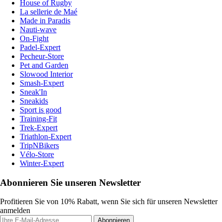
House of Rugby
La sellerie de Maé
Made in Paradis
Nauti-wave
On-Fight
Padel-Expert
Pecheur-Store
Pet and Garden
Slowood Interior
Smash-Expert
Sneak'In
Sneakids
Sport is good
Training-Fit
Trek-Expert
Triathlon-Expert
TripNBikers
Vélo-Store
Winter-Expert
Abonnieren Sie unseren Newsletter
Profitieren Sie von 10% Rabatt, wenn Sie sich für unseren Newsletter
anmelden
Abonnieren