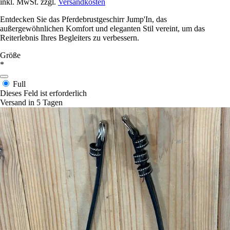
inkl. MwSt. zzgl.
Versandkosten
Entdecken Sie das Pferdebrustgeschirr Jump'In, das
außergewöhnlichen Komfort und eleganten Stil vereint, um das
Reiterlebnis Ihres Begleiters zu verbessern.
Größe
*
Full
Dieses Feld ist erforderlich
Versand in 5 Tagen