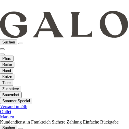
Suchen
Pferd
Reiter
Hund
Katze
Tiere
Zuchttiere
Bauernhof
Sommer-Special
Versand in 24h
Outlet
Marken
Kundendienst in Frankreich
Sichere Zahlung
Einfache Rückgabe
Suchen