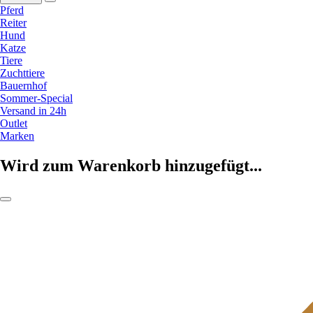
Pferd
Reiter
Hund
Katze
Tiere
Zuchttiere
Bauernhof
Sommer-Special
Versand in 24h
Outlet
Marken
Wird zum Warenkorb hinzugefügt...