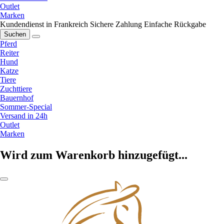
Outlet
Marken
Kundendienst in Frankreich
Sichere Zahlung
Einfache Rückgabe
Suchen
Pferd
Reiter
Hund
Katze
Tiere
Zuchttiere
Bauernhof
Sommer-Special
Versand in 24h
Outlet
Marken
Wird zum Warenkorb hinzugefügt...