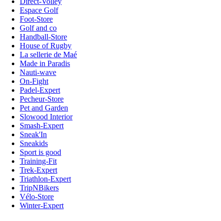
Direct-Volley
Espace Golf
Foot-Store
Golf and co
Handball-Store
House of Rugby
La sellerie de Maé
Made in Paradis
Nauti-wave
On-Fight
Padel-Expert
Pecheur-Store
Pet and Garden
Slowood Interior
Smash-Expert
Sneak'In
Sneakids
Sport is good
Training-Fit
Trek-Expert
Triathlon-Expert
TripNBikers
Vélo-Store
Winter-Expert