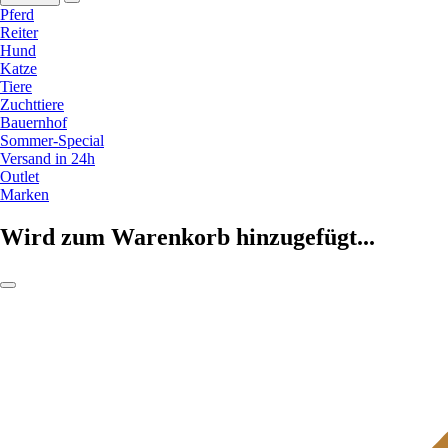
Pferd
Reiter
Hund
Katze
Tiere
Zuchttiere
Bauernhof
Sommer-Special
Versand in 24h
Outlet
Marken
Wird zum Warenkorb hinzugefügt...