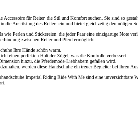
 Accessoire für Reiter, die Stil und Komfort suchen. Sie sind so gesta
 in die Ausrüstung des Reiters ein und bietet gleichzeitig den nötigen S
ils wie Perlen und Stickereien, die jeder Paar eine einzigartige Note v
Verbindung zwischen Reiter und Pferd ermöglicht.
ndschuhe Ihre Hände schön warm.
ht einen perfekten Halt der Zügel, was die Kontrolle verbessert.
 Dimension hinzu, die Pferdemode-Liebhabern gefallen wird.
dzuhalten, werden diese Handschuhe ein treuer Begleiter bei Ihren Ausr
ngerhandschuhe Imperial Riding Ride With Me sind eine unverzichtbare 
rt.