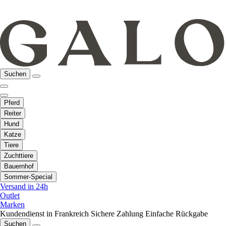
Suchen
Pferd
Reiter
Hund
Katze
Tiere
Zuchttiere
Bauernhof
Sommer-Special
Versand in 24h
Outlet
Marken
Kundendienst in Frankreich
Sichere Zahlung
Einfache Rückgabe
Suchen