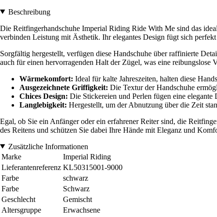
Beschreibung
Die Reitfingerhandschuhe Imperial Riding Ride With Me sind das ideale
verbinden Leistung mit Ästhetik. Ihr elegantes Design fügt sich perfekt
Sorgfältig hergestellt, verfügen diese Handschuhe über raffinierte Deta
auch für einen hervorragenden Halt der Zügel, was eine reibungslose 
Wärmekomfort:
Ideal für kalte Jahreszeiten, halten diese Ha
Ausgezeichnete Griffigkeit:
Die Textur der Handschuhe ermöglic
Chices Design:
Die Stickereien und Perlen fügen eine elegante
Langlebigkeit:
Hergestellt, um der Abnutzung über die Zeit stan
Egal, ob Sie ein Anfänger oder ein erfahrener Reiter sind, die Reitfi
des Reitens und schützen Sie dabei Ihre Hände mit Eleganz und Komfo
Zusätzliche Informationen
Marke
Imperial Riding
Lieferantenreferenz
KL50315001-9000
Farbe
schwarz
Farbe
Schwarz
Geschlecht
Gemischt
Altersgruppe
Erwachsene