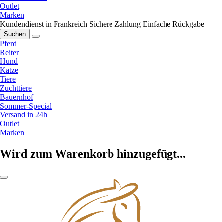
Outlet
Marken
Kundendienst in Frankreich
Sichere Zahlung
Einfache Rückgabe
Suchen
Pferd
Reiter
Hund
Katze
Tiere
Zuchttiere
Bauernhof
Sommer-Special
Versand in 24h
Outlet
Marken
Wird zum Warenkorb hinzugefügt...