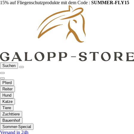
15% auf Fliegenschutzprodukte mit dem Code :
SUMMER-FLY15
Suchen
Pferd
Reiter
Hund
Katze
Tiere
Zuchttiere
Bauernhof
Sommer-Special
Versand in 24h