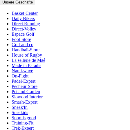
Unsere Geschäfte
Basket-Center
Daily Bikers
Direct Running
Direct-Volley
Espace Golf
Foot-Store
Golf and co
Handball-Store
House of Rugby
La sellerie de Maé
Made in Paradis
Nauti-wave
On-Fight
Padel-Expert
Pecheur-Store
Pet and Garden
Slowood Interior
Smash-Expert
Sneak'In
Sneakids
Sport is good
Training-Fit
Trek-Expert