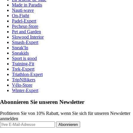
Made in Paradis
Nauti-wave
On-Fight
Padel-Expert
Pecheur-Store
Pet and Garden
Slowood Interior
Smash-Expert
Sneak'In
Sneakids
Sport is good
Training-Fit
Trek-Expert
Triathlon-Expert
TripNBikers
Vélo-Store
Winter-Expert
Abonnieren Sie unseren Newsletter
Profitieren Sie von 10% Rabatt, wenn Sie sich für unseren Newsletter
anmelden
Abonnieren