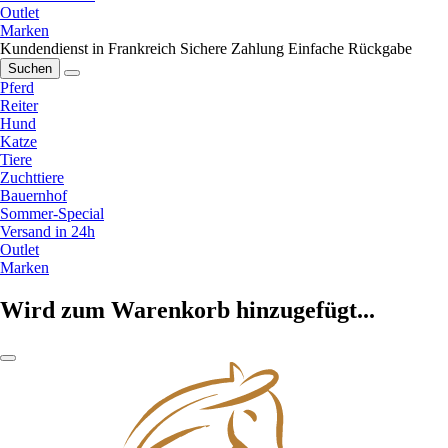
Outlet
Marken
Kundendienst in Frankreich
Sichere Zahlung
Einfache Rückgabe
Suchen
Pferd
Reiter
Hund
Katze
Tiere
Zuchttiere
Bauernhof
Sommer-Special
Versand in 24h
Outlet
Marken
Wird zum Warenkorb hinzugefügt...