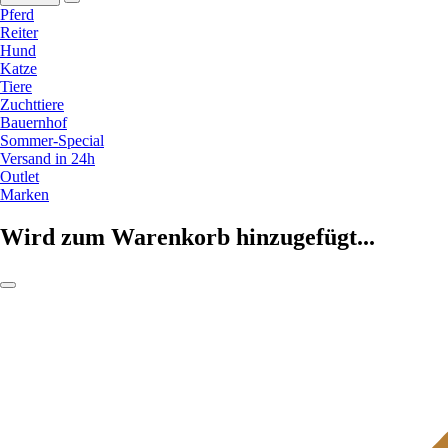
Pferd
Reiter
Hund
Katze
Tiere
Zuchttiere
Bauernhof
Sommer-Special
Versand in 24h
Outlet
Marken
Wird zum Warenkorb hinzugefügt...