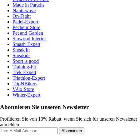
Made in Paradis
Nauti-wave
On-Fight
Padel-Expert
Pecheur-Store
Pet and Garden
Slowood Interior
Smash-Expert
Sneak'In
Sneakids
Sport is good
Training-Fit
Trek-Expert
Triathlon-Expert
TripNBikers
Vélo-Store
Winter-Expert
Abonnieren Sie unseren Newsletter
Profitieren Sie von 10% Rabatt, wenn Sie sich für unseren Newsletter
anmelden
Abonnieren