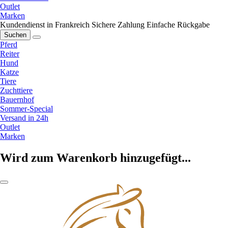
Outlet
Marken
Kundendienst in Frankreich
Sichere Zahlung
Einfache Rückgabe
Suchen
Pferd
Reiter
Hund
Katze
Tiere
Zuchttiere
Bauernhof
Sommer-Special
Versand in 24h
Outlet
Marken
Wird zum Warenkorb hinzugefügt...