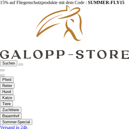
15% auf Fliegenschutzprodukte mit dem Code :
SUMMER-FLY15
Suchen
Pferd
Reiter
Hund
Katze
Tiere
Zuchttiere
Bauernhof
Sommer-Special
Versand in 24h