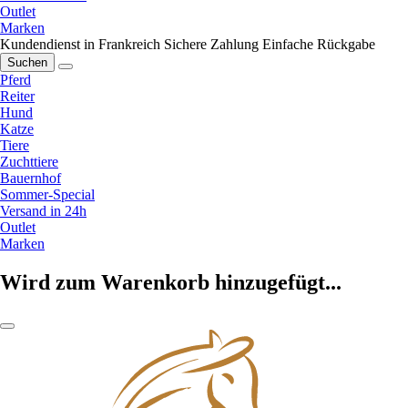
Outlet
Marken
Kundendienst in Frankreich
Sichere Zahlung
Einfache Rückgabe
Suchen
Pferd
Reiter
Hund
Katze
Tiere
Zuchttiere
Bauernhof
Sommer-Special
Versand in 24h
Outlet
Marken
Wird zum Warenkorb hinzugefügt...