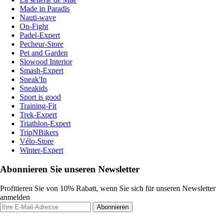
Made in Paradis
Nauti-wave
On-Fight
Padel-Expert
Pecheur-Store
Pet and Garden
Slowood Interior
Smash-Expert
Sneak'In
Sneakids
Sport is good
Training-Fit
Trek-Expert
Triathlon-Expert
TripNBikers
Vélo-Store
Winter-Expert
Abonnieren Sie unseren Newsletter
Profitieren Sie von 10% Rabatt, wenn Sie sich für unseren Newsletter
anmelden
Abonnieren