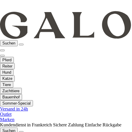
Suchen
Pferd
Reiter
Hund
Katze
Tiere
Zuchttiere
Bauernhof
Sommer-Special
Versand in 24h
Outlet
Marken
Kundendienst in Frankreich
Sichere Zahlung
Einfache Rückgabe
Suchen