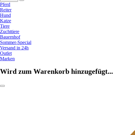
Pferd
Reiter
Hund
Katze
Tiere
Zuchttiere
Bauernhof
Sommer-Special
Versand in 24h
Outlet
Marken
Wird zum Warenkorb hinzugefügt...