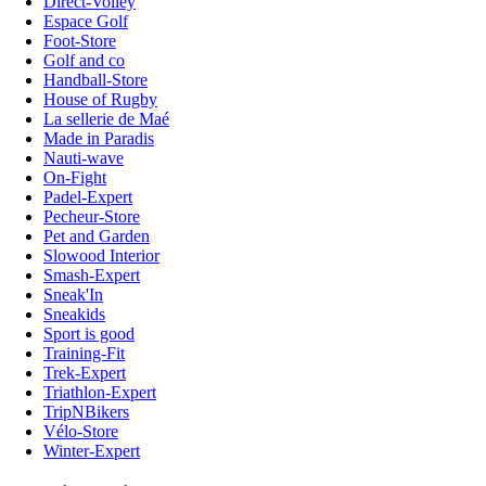
Direct-Volley
Espace Golf
Foot-Store
Golf and co
Handball-Store
House of Rugby
La sellerie de Maé
Made in Paradis
Nauti-wave
On-Fight
Padel-Expert
Pecheur-Store
Pet and Garden
Slowood Interior
Smash-Expert
Sneak'In
Sneakids
Sport is good
Training-Fit
Trek-Expert
Triathlon-Expert
TripNBikers
Vélo-Store
Winter-Expert