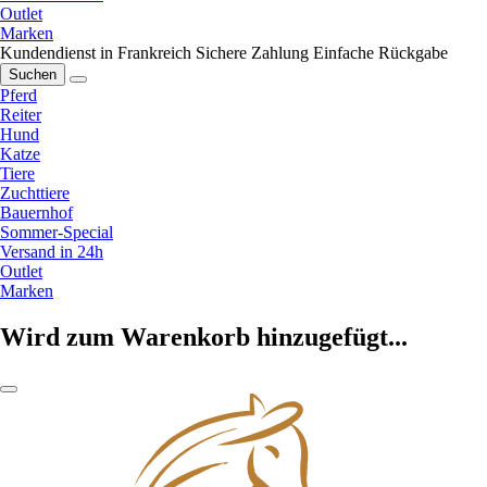
Outlet
Marken
Kundendienst in Frankreich
Sichere Zahlung
Einfache Rückgabe
Suchen
Pferd
Reiter
Hund
Katze
Tiere
Zuchttiere
Bauernhof
Sommer-Special
Versand in 24h
Outlet
Marken
Wird zum Warenkorb hinzugefügt...